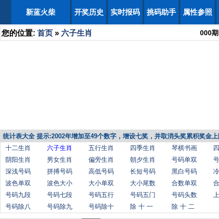
新蓝火柴
开奖历史
实时报码
挑码助手
属性参照
您的位置:
首页
»
六子生肖
000
期
统计表大全 提示:2002年增加至49个数字，增设七奖，并取消头奖累积奖金上
十二生肖
六子生肖
五行生肖
四季生肖
琴棋书画
阴阳生肖
男女生肖
偏旁生肖
朝夕生肖
号码单双
深浅号码
拼搏号码
高低号码
长短号码
黑白号码
波色单双
波色大小
大小单双
大小尾数
合数单双
号码九段
号码七段
号码五行
号码五门
号码头数
号码除八
号码除九
号码除十
除 十 一
除 十 二