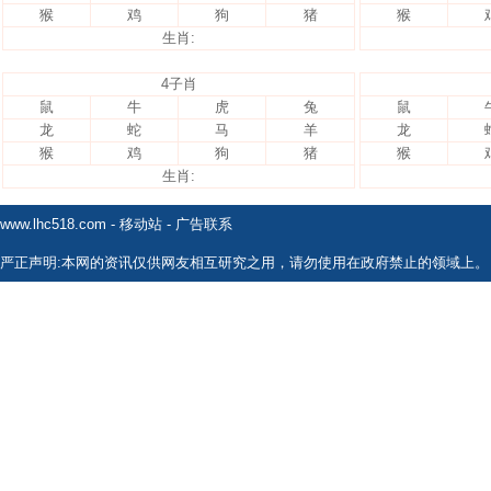
猴
鸡
狗
猪
猴
生肖:
4子肖
鼠
牛
虎
兔
鼠
龙
蛇
马
羊
龙
猴
鸡
狗
猪
猴
生肖:
www.lhc518.com
-
移动站
-
广告联系
严正声明:本网的资讯仅供网友相互研究之用，请勿使用在政府禁止的领域上。