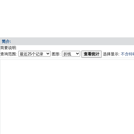
简介:
简要说明:
查询范围:
图形:
查看统计
选择显示:
不含特