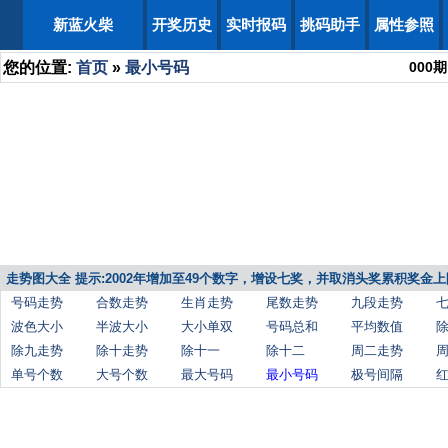
新蓝火柴
开奖历史
实时报码
挑码助手
属性参照
您的位置:
首页
»
最小号码
000
期
走势图大全 提示:2002年增加至49个数字，增设七奖，并取消头奖累积奖金上
号码走势
合数走势
生肖走势
尾数走势
九段走势
波色大小
半波大小
大小单双
号码总和
平均数值
除九走势
除十走势
除十一
除十二
周二走势
单号个数
大号个数
最大号码
最小号码
极号间隔