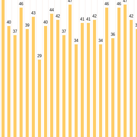
47
47
46
46
46
44
43
42
42
42
41
41
40
40
39
37
37
36
34
34
29