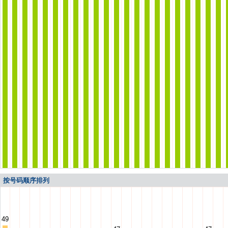
按号码顺序排列
49