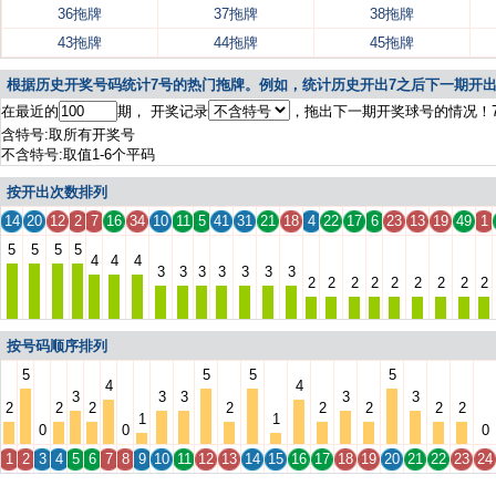
36拖牌
37拖牌
38拖牌
43拖牌
44拖牌
45拖牌
根据历史开奖号码统计7号的热门拖牌。例如，统计历史开出7之后下一期开
在最近的
期， 开奖记录
，拖出下一期开奖球号的情况！
含特号:取所有开奖号
不含特号:取值1-6个平码
按开出次数排列
14
20
12
2
7
16
34
10
11
5
41
31
21
18
4
22
17
6
23
13
19
49
1
5
5
5
5
4
4
4
3
3
3
3
3
3
3
2
2
2
2
2
2
2
2
2
按号码顺序排列
5
5
5
5
4
4
3
3
3
3
3
2
2
2
2
2
2
2
2
1
1
0
0
0
1
2
3
4
5
6
7
8
9
10
11
12
13
14
15
16
17
18
19
20
21
22
23
24