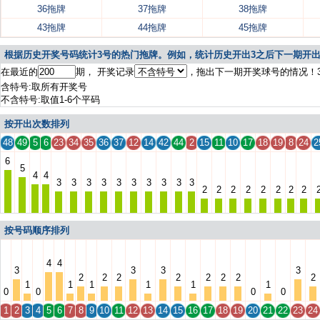
36拖牌
37拖牌
38拖牌
43拖牌
44拖牌
45拖牌
根据历史开奖号码统计3号的热门拖牌。例如，统计历史开出3之后下一期开
在最近的
期， 开奖记录
，拖出下一期开奖球号的情况！
含特号:取所有开奖号
不含特号:取值1-6个平码
按开出次数排列
48
49
5
6
23
34
35
36
37
12
14
42
44
2
15
11
10
17
18
19
8
24
2
6
5
4
4
3
3
3
3
3
3
3
3
3
3
2
2
2
2
2
2
2
2
按号码顺序排列
4
4
3
3
3
3
2
2
2
2
2
2
2
2
1
1
1
1
1
1
0
0
0
0
1
2
3
4
5
6
7
8
9
10
11
12
13
14
15
16
17
18
19
20
21
22
23
24