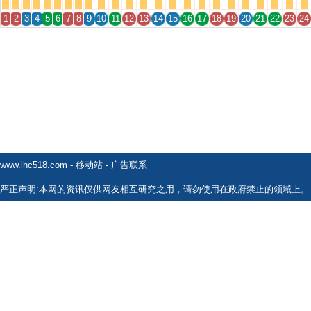
1
2
3
4
5
6
7
8
9
10
11
12
13
14
15
16
17
18
19
20
21
22
23
24
www.lhc518.com
-
移动站
-
广告联系
严正声明:本网的资讯仅供网友相互研究之用，请勿使用在政府禁止的领域上。