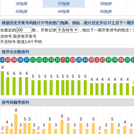
36拖牌
37拖牌
38拖牌
43拖牌
44拖牌
45拖牌
根据历史开奖号码统计37号的热门拖牌。例如，统计历史开出37之后下一期
在最近的
期， 开奖记录
，拖出下一期开奖球号的情况！3
含特号:取所有开奖号
不含特号:取值1-6个平码
按开出次数排列
4
13
34
36
37
21
28
11
33
16
7
6
18
26
14
29
2
23
49
38
46
32
1
8
6
6
6
6
5
5
5
5
5
5
5
5
5
5
4
4
4
4
4
4
4
按号码顺序排列
8
6
5
5
5
5
5
5
5
4
4
3
3
3
3
3
3
3
3
3
3
2
2
2