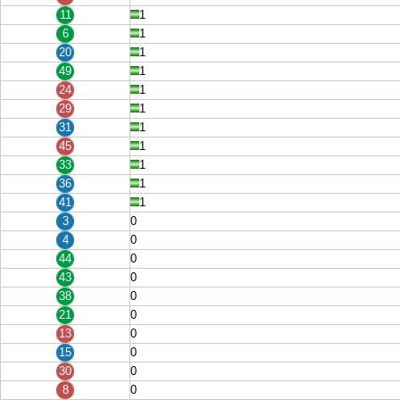
11
1
6
1
20
1
49
1
24
1
29
1
31
1
45
1
33
1
36
1
41
1
3
0
4
0
44
0
43
0
38
0
21
0
13
0
15
0
30
0
8
0