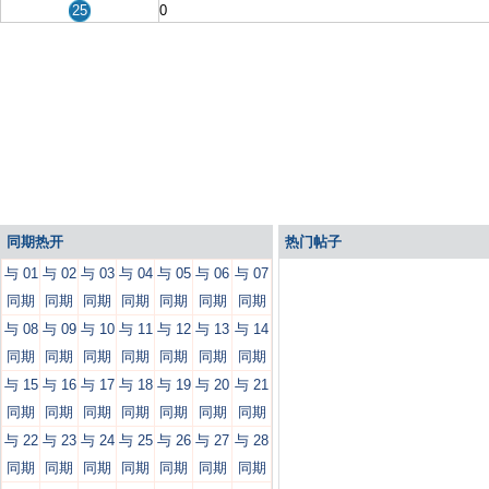
25
0
同期热开
热门帖子
与 01
与 02
与 03
与 04
与 05
与 06
与 07
同期
同期
同期
同期
同期
同期
同期
与 08
与 09
与 10
与 11
与 12
与 13
与 14
同期
同期
同期
同期
同期
同期
同期
与 15
与 16
与 17
与 18
与 19
与 20
与 21
同期
同期
同期
同期
同期
同期
同期
与 22
与 23
与 24
与 25
与 26
与 27
与 28
同期
同期
同期
同期
同期
同期
同期