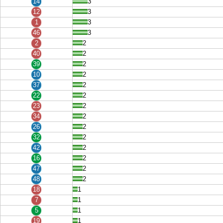
14
3
12
3
1
3
46
3
2
2
40
2
39
2
10
2
37
2
22
2
23
2
34
2
26
2
32
2
42
2
16
2
47
2
48
2
18
1
7
1
5
1
19
1