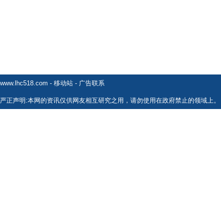
www.lhc518.com
-
移动站
-
广告联系
严正声明:本网的资讯仅供网友相互研究之用，请勿使用在政府禁止的领域上。